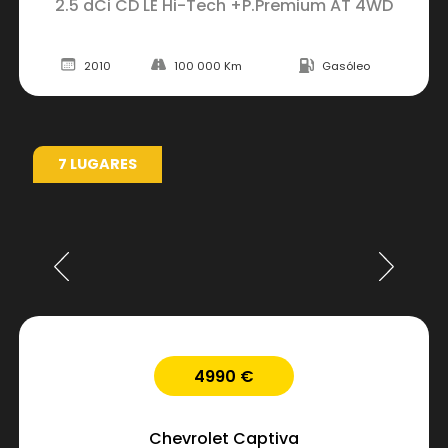
2.5 dCi CD LE Hi-Tech +P.Premium AT 4WD
2010
100 000 Km
Gasóleo
7 LUGARES
4990 €
Chevrolet
Captiva