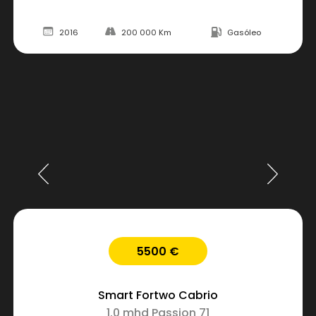
2016
200 000 Km
Gasóleo
5500 €
Smart
Fortwo Cabrio
1.0 mhd Passion 71