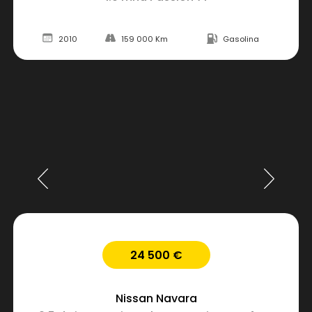
2010
159 000 Km
Gasolina
24 500 €
Nissan
Navara