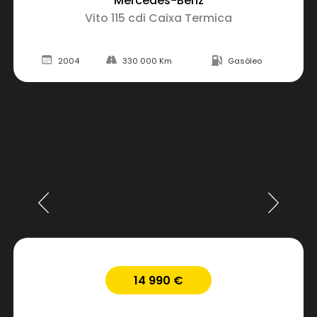
Mercedes-Benz
Vito 115 cdi Caixa Termica
2004
330 000 Km
Gasóleo
14 990 €