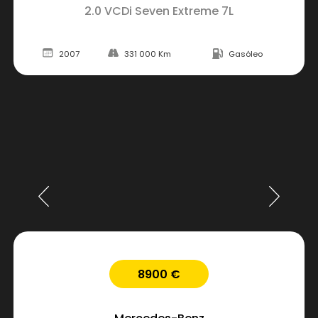
2.0 VCDi Seven Extreme 7L
2007
331 000 Km
Gasóleo
8900 €